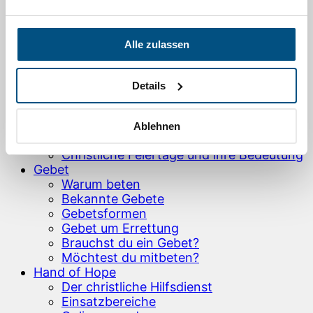
Du bist geliebt!
Endlich Ängste überwinden!
Entspannt und stressfrei leben
Alle zulassen
Das Geheimnis einer glücklichen Ehe
Vergebung – dein Weg zur inneren
Freiheit
Details
Wie du Einsamkeit überwindest
Biblischer Umgang mit Finanzen
Wie werde ich Christ?
Ablehnen
Bibellesen leicht gemacht
Christliche Feiertage und ihre Bedeutung
Gebet
Warum beten
Bekannte Gebete
Gebetsformen
Gebet um Errettung
Brauchst du ein Gebet?
Möchtest du mitbeten?
Hand of Hope
Der christliche Hilfsdienst
Einsatzbereiche