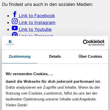
Du findest uns auch in den sozialen Medien:
Link to Facebook
Link to Instagram
Link to Youtube
Link to Pinterest
Für dich
Tägliche Andacht von Joyce Meyer
Audio-Podcasts
Zustimmung
Details
Über Cookies
Gedanken tanken
Lesepläne per E-Mail
Zeugnisse
Wir verwenden Cookies, ...
TV-Sendung
damit die Webseite für dich jederzeit performant ist.
TV-Sendezeiten
Joyce Meyer Magazin bestellen
Dafür analysieren wir Zugriffe und Inhalte. Wenn du der
E-Mail-Newsletter abonnieren
Nutzung von Cookies zustimmst, hilfst du uns bei der
Willkommensbroschüre bestellen
laufenden Optimierung unserer Inhalte und Angebote.
Kontakt zu uns
Vielen Dank!
Alltagsratgeber