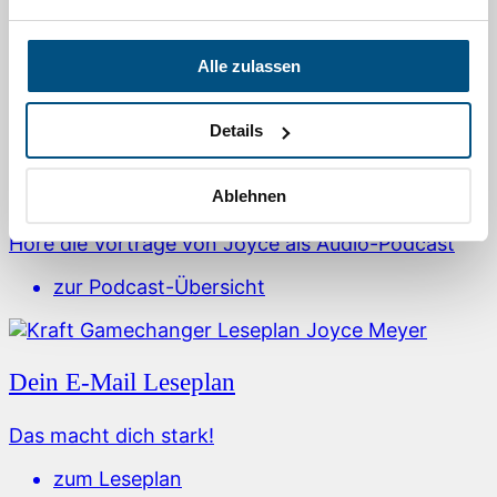
Alle zulassen
Mehr Ermutigung für dich
Details
Der Mutmacher in deinem Ohr
Ablehnen
Höre die Vorträge von Joyce als Audio-Podcast
zur Podcast-Übersicht
Dein E-Mail Leseplan
Das macht dich stark!
zum Leseplan